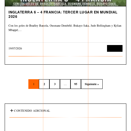
INGLATERRA 6 – 4 FRANCIA: TERCER LUGAR EN MUNDIAL
2026
Con los goles de Bradley Barcola, Ousmane Dembélé, Bukayo Saka, Jude Bellingham y Kylian
Mbappé,…
19/07/2026
Deportes
1
2
3
…
95
Siguiente »
CONTENIDO ADICIONAL