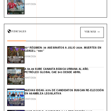
11/07/2026
JUDICIALES
VER MÁS →
53º RÉGIMEN: 38 ASESINATOS A JULIO 2026. MUERTES EN
CÁRCEL: “554”
03/08/2026
A $6.89 SUBE CANASTA BÁSICA URBANA AL AÑO.
PETRÓLEO GLOBAL CAE $43 DESDE ABRIL
30/07/2026
NUEVAS IDEAS: 83% DE CANDIDATOS BUSCAN RE-ELECCIÓN
EN ASAMBLEA LEGISLATIVA
15/07/2026