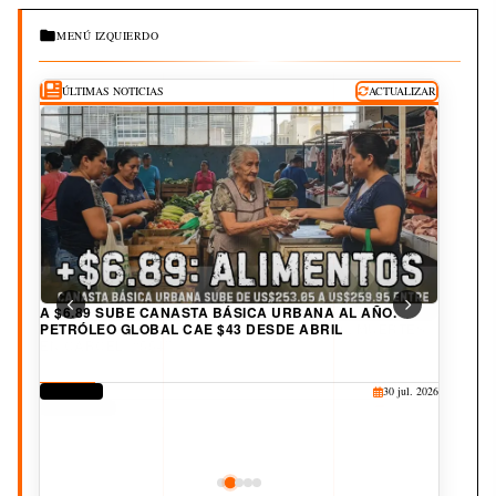
MENÚ IZQUIERDO
ÚLTIMAS NOTICIAS
ACTUALIZAR
A $6.89 SUBE CANASTA BÁSICA URBANA AL AÑO.
PETRÓLEO GLOBAL CAE $43 DESDE ABRIL
DERECHOS
30 jul. 2026
CORRUPCIÓN
CULTURA
JUDICIAL
DEPORTES
25 jul. 2026
20 jul. 2026
19 jul. 2026
3 ago. 2026