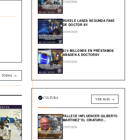
21/04/2026
BUKELE LANZA SEGUNDA FASE
DE DOCTOR SV
16/04/2026
$75 MILLONES EN PRÉSTAMOS
AÑADEN A DOCTORSV
23/02/2026
 TODAS →
CULTURA
VER MÁS →
FALLECE INFLUENCER GILBERTO
MARTINEZ”EL CRIATURO
TOXICO”
25/07/2026