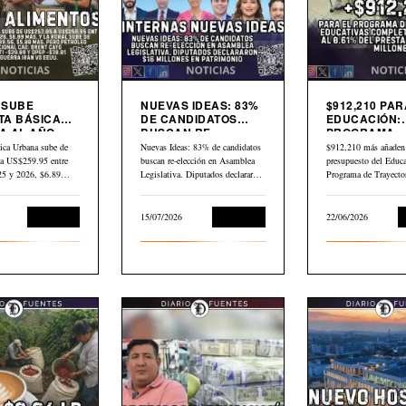
9 SUBE
NUEVAS IDEAS: 83%
$912,210 PAR
TA BÁSICA
DE CANDIDATOS
EDUCACIÓN:
 AL AÑO.
BUSCAN RE-
PROGRAMA
LEO GLOBAL
ELECCIÓN EN
TRAYECTORI
ica Urbana sube de
Nuevas Ideas: 83% de candidatos
$912,210 más añaden 
3 DESDE
ASAMBLEA
EDUCATIVAS
a US$259.95 entre
buscan re-elección en Asamblea
presupuesto del Educa
LEGISLATIVA
COMPLEJAS
025 y 2026, $6.89…
Legislativa. Diputados declararon
Programa de Trayecto
$16 millones en…
Educativas Completa
Economía
15/07/2026
Economía
22/06/2026