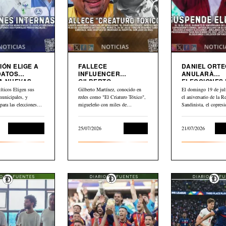
IÓN ELIGE A
FALLECE
DANIEL ORT
DATOS
INFLUENCER
ANULARÀ
A NUEVAS
GILBERTO
ELECCIONES
MARTINEZ”EL
NICARAGUA
íticos Eligen sus
Gilberto Martínez, conocido en
El domingo 19 de juli
CRIATURO TOXICO”
municipales, y
redes como "El Criaturo Tóxico",
el aniversario de la R
 para las elecciones
migueleño con miles de
Sandinista, el copresi
uyendo dos formulas…
seguidores en…
Daniel…
Sin categoría
25/07/2026
Cultura
21/07/2026
Int