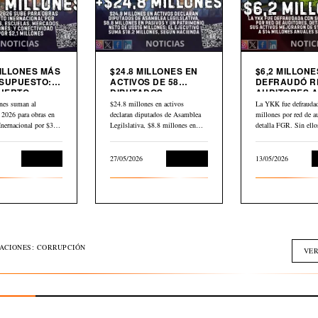
MILLONES MÁS
$24.8 MILLONES EN
$6,2 MILLONE
SUPUESTO:
ACTIVOS DE 58
DEFRAUDÓ R
UERTO
DIPUTADOS
AUDITORES A
CIONAL,
DECLARADOS EN
YKK
nes suman al
$24.8 millones en activos
La YKK fue defraudad
AS,
HACIENDA
 2026 para obras en
declaran diputados de Asamblea
millones por red de au
DOS Y
Inernacional por $30,2
Legilslativa, $8.8 millones en
detalla FGR. Sin ell
IVIDAD
scuelas,…
pasivos y un…
L
Economía
27/05/2026
Economía
13/05/2026
GACIONES: CORRUPCIÓN
VER