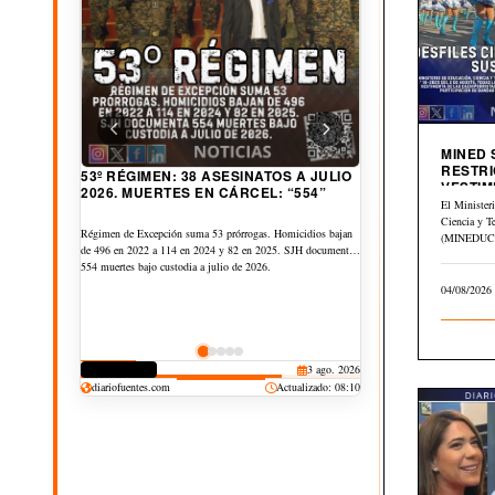
MINED
RESTRI
A $6.89 SUBE CANASTA BÁSICA
VESTIM
53º RÉGIMEN: 38 ASESINATOS A JULIO
URBANA AL AÑO. PETRÓLEO GLOBAL
CIVICA
2026. MUERTES EN CÁRCEL: “554”
El Minister
CAE $43 DESDE ABRIL
Ciencia y T
Canasta Básica Urbana sube de US$253.05 a US$259.95 entre
(MINEDUCYT
Régimen de Excepción suma 53 prórrogas. Homicidios bajan
junio de 2025 y 2026, $6.89 más. Y la Rural sube de
el Memorán
de 496 en 2022 a 114 en 2024 y 82 en 2025. SJH documenta
US$184.56 a US$189.56, $5.00 más. Pero petróleo
del…
554 muertes bajo custodia a julio de 2026.
internacional cae: Brent cayó -$43.12, WTI -$29.09 y OPEP
04/08/2026
-$30.01 pese a Guerra Irán vs EEUU.
DERECHOS
30 jul. 2026
CORRUPCIÓN
3 ago. 2026
CULTURA
JUDICIAL
DEPORTES
25 jul. 2026
20 jul. 2026
19 jul. 2026
diariofuentes.com
Actualizado: 08:10