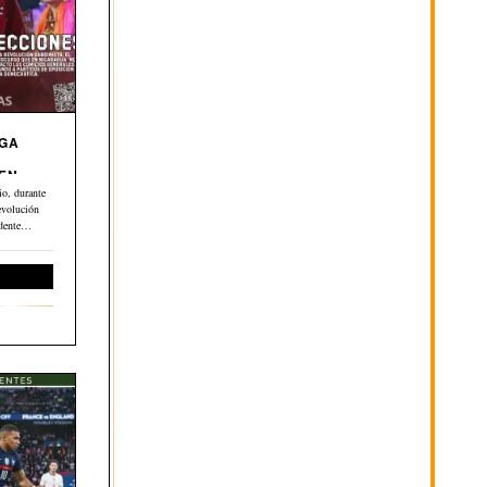
EGA
 EN
o, durante
evolución
dente
ernacional