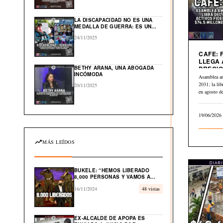
GLOBAL EN EL CARIBE
LA DISCAPACIDAD NO ES UNA
MEDALLA DE GUERRA: ES UN
DERECHO HUMANO
24/11/2025
CAFE: 
LLEGA 
BETHY ARANA, UNA ABOGADA
PRECIO
INCÓMODA
A $2.84
Asamblea a
2031; la li
20/11/2025
en agosto 
19/06/2026
MÁS LEÍDOS
BUKELE: “HEMOS LIBERADO
8,000 PERSONAS Y VAMOS A
LIBERAR EL 100% DE
16/11/2024
48 vistas
INOCENTES”
EX-ALCALDE DE APOPA ES