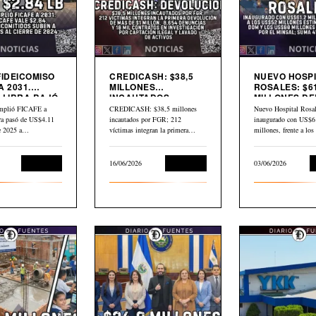
FIDEICOMISO
CREDICASH: $38,5
NUEVO HOSPI
A 2031.
MILLONES
ROSALES: $61
 LIBRA BAJÓ
INCAUTADOS.
MILLONES DE
INICIAN DEVOLUCIÓN
$80 MILLONE
mplió FICAFE a
CREDICASH: $38,5 millones
Nuevo Hospital Rosal
BID
bra pasó de US$4.11
incautados por FGR; 212
inaugurado con US$6
de 2025 a…
víctimas integran la primera
millones, frente a lo
devolución de más de…
millones estimados p
Economía
16/06/2026
Economía
03/06/2026