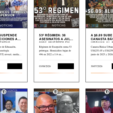
 SUSPENDE
53º RÉGIMEN: 38
A $6.89 SUBE
CCIONES A
ASESINATOS A JULIO
CANASTA BÁ
ENTAS
2026. MUERTES EN
URBANA AL 
S
CÁRCEL: “554”
PETRÓLEO G
io de Educación,
Régimen de Excepción suma 53
Canasta Básica Urban
CAE $43 DES
ecnología
prórrogas. Homicidios bajan de
US$253.05 a US$259.
ABRIL
) revocó, mediante
496 en 2022 a 114 en…
junio de 2025 y 202
dum N.° 10-2026
Educación
03/08/2026
Corrupción
30/07/2026