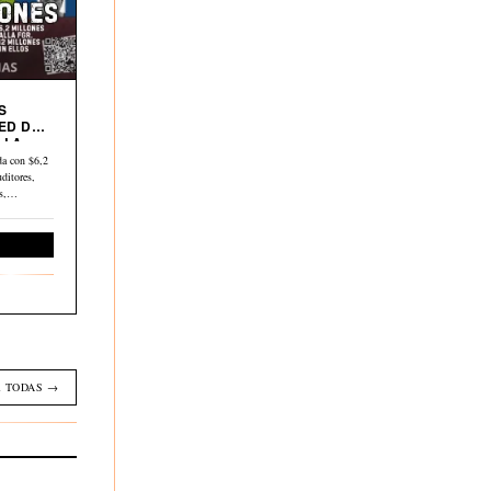
S
ED DE
 LA
a con $6,2
ditores,
os,…
Economía
 TODAS →