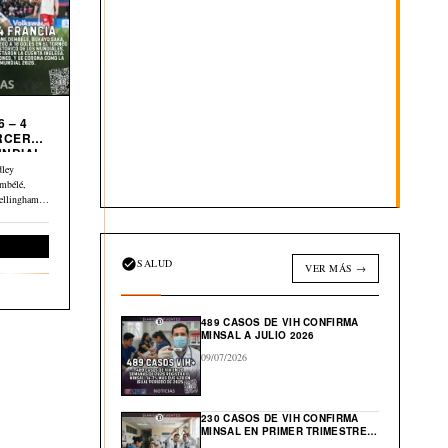
 – 4
UNDIAL
dley
mbélé,
ellingham y
Deportes
SALUD
VER MÁS →
489 CASOS DE VIH CONFIRMA
MINSAL A JULIO 2026
09/07/2026
230 CASOS DE VIH CONFIRMA
MINSAL EN PRIMER TRIMESTRE
DE 2026