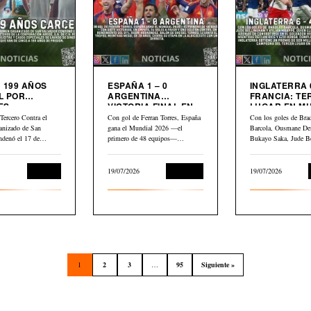
 199 AÑOS
ESPAÑA 1 – 0
INGLATERRA 6
L POR
ARGENTINA
FRANCIA: TERCER
ES
VICTORIA FINAL EN
LUGAR EN M
LIARIOS
MUNDIAL 2026
2026
Tercero Contra el
Con gol de Ferran Torres, España
Con los goles de Bra
anizado de San
gana el Mundial 2026 —el
Barcola, Ousmane De
ndenó el 17 de
primero de 48 equipos—…
Bukayo Saka, Jude B
Kylian Mbappé,…
Judicial
19/07/2026
Deportes
19/07/2026
1
2
3
…
95
Siguiente »