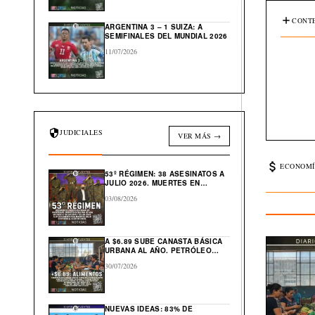
CONTE
ARGENTINA 3 – 1 SUIZA: A
SEMIFINALES DEL MUNDIAL 2026
11/07/2026
JUDICIALES
VER MÁS →
ECONOMÍ
53º RÉGIMEN: 38 ASESINATOS A
JULIO 2026. MUERTES EN
CÁRCEL: “554”
03/08/2026
A $6.89 SUBE CANASTA BÁSICA
URBANA AL AÑO. PETRÓLEO
GLOBAL CAE $43 DESDE ABRIL
30/07/2026
NUEVAS IDEAS: 83% DE