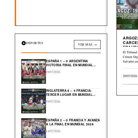
ARGOZ:
CARCE
DEPORTES
VER MÁS →
FRAUD
INMOBI
El Tribunal 
Crimen Org
ESPAÑA 1 – 0 ARGENTINA
Salvador co
VICTORIA FINAL EN MUNDIAL
julio…
2026
19/07/2026
20/07/2026
INGLATERRA 6 – 4 FRANCIA:
TERCER LUGAR EN MUNDIAL
2026
19/07/2026
ESPAÑA 2 – 0 FRANCIA Y AVANZA
A LA FINAL EN MUNDIAL 2026
14/07/2026