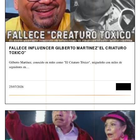
FALLECE INFLUENCER GILBERTO MARTINEZ”EL CRIATURO
TOXICO”
Gilberto Martínez, conocido en redes como "El Criaturo Tóxico", migueleño con miles de
seguidores en…
25/07/2026
Cultura