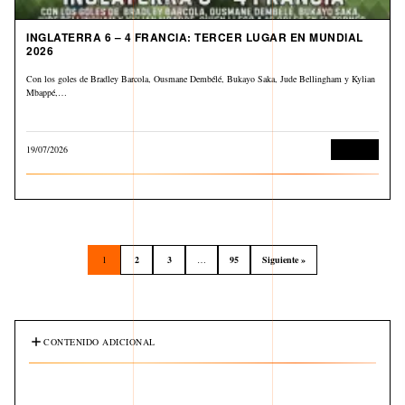
INGLATERRA 6 – 4 FRANCIA: TERCER LUGAR EN MUNDIAL
2026
Con los goles de Bradley Barcola, Ousmane Dembélé, Bukayo Saka, Jude Bellingham y Kylian
Mbappé,…
19/07/2026
Deportes
1
2
3
…
95
Siguiente »
CONTENIDO ADICIONAL