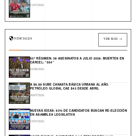
11/07/2026
JUDICIALES
VER MÁS →
53º RÉGIMEN: 38 ASESINATOS A JULIO 2026. MUERTES EN
CÁRCEL: “554”
03/08/2026
A $6.89 SUBE CANASTA BÁSICA URBANA AL AÑO.
PETRÓLEO GLOBAL CAE $43 DESDE ABRIL
30/07/2026
NUEVAS IDEAS: 83% DE CANDIDATOS BUSCAN RE-ELECCIÓN
EN ASAMBLEA LEGISLATIVA
15/07/2026