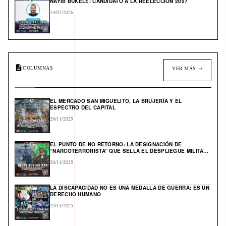
NAYIB BUKELE: CANDIDATO A LA REELECCIÓN 2027
14/07/2026
COLUMNAS
VER MÁS →
EL MERCADO SAN MIGUELITO, LA BRUJERÍA Y EL
ESPECTRO DEL CAPITAL
28/11/2025
EL PUNTO DE NO RETORNO: LA DESIGNACIÓN DE
“NARCOTERRORISTA” QUE SELLA EL DESPLIEGUE MILITAR
DE EE. UU. Y ABRE UN FRENTE GLOBAL EN EL CARIBE
26/11/2025
LA DISCAPACIDAD NO ES UNA MEDALLA DE GUERRA: ES UN
DERECHO HUMANO
24/11/2025