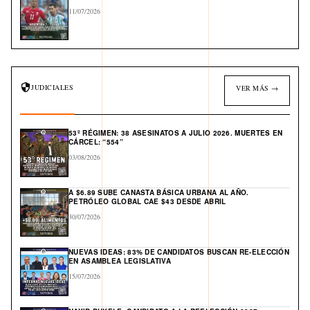
11/07/2026
JUDICIALES
VER MÁS →
53º RÉGIMEN: 38 ASESINATOS A JULIO 2026. MUERTES EN
CÁRCEL: “554”
03/08/2026
A $6.89 SUBE CANASTA BÁSICA URBANA AL AÑO.
PETRÓLEO GLOBAL CAE $43 DESDE ABRIL
30/07/2026
NUEVAS IDEAS: 83% DE CANDIDATOS BUSCAN RE-ELECCIÓN
EN ASAMBLEA LEGISLATIVA
15/07/2026