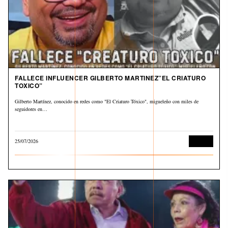
FALLECE INFLUENCER GILBERTO MARTINEZ”EL CRIATURO
TOXICO”
Gilberto Martínez, conocido en redes como "El Criaturo Tóxico", migueleño con miles de
seguidores en…
25/07/2026
Cultura