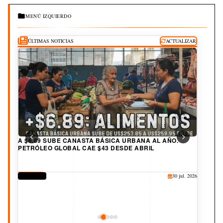
MENÚ IZQUIERDO
ÚLTIMAS NOTICIAS
ACTUALIZAR
A $6.89 SUBE CANASTA BÁSICA URBANA AL AÑO.
PETRÓLEO GLOBAL CAE $43 DESDE ABRIL
DERECHOS
30 jul. 2026
CORRUPCIÓN
CULTURA
JUDICIAL
DEPORTES
25 jul. 2026
20 jul. 2026
19 jul. 2026
3 ago. 2026