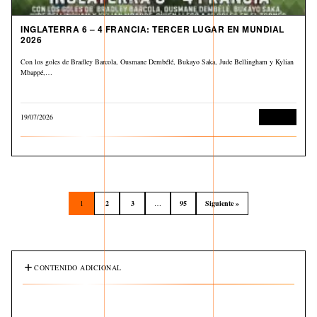
INGLATERRA 6 – 4 FRANCIA: TERCER LUGAR EN MUNDIAL
2026
Con los goles de Bradley Barcola, Ousmane Dembélé, Bukayo Saka, Jude Bellingham y Kylian
Mbappé,…
19/07/2026
Deportes
1
2
3
…
95
Siguiente »
CONTENIDO ADICIONAL