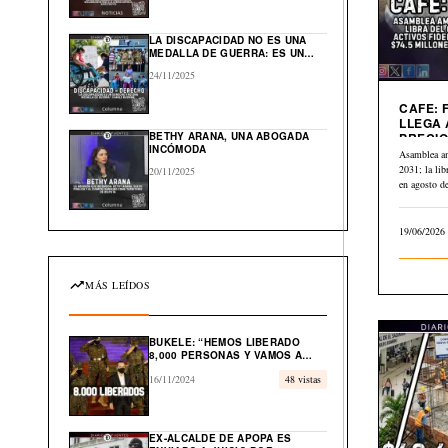
GLOBAL EN EL CARIBE
LA DISCAPACIDAD NO ES UNA
MEDALLA DE GUERRA: ES UN
DERECHO HUMANO
24/11/2025
CAFE: 
LLEGA 
BETHY ARANA, UNA ABOGADA
PRECIO
INCÓMODA
A $2.84
Asamblea a
2031; la li
20/11/2025
en agosto 
19/06/2026
MÁS LEÍDOS
BUKELE: “HEMOS LIBERADO
8,000 PERSONAS Y VAMOS A
LIBERAR EL 100% DE
16/11/2024
48 vistas
INOCENTES”
EX-ALCALDE DE APOPA ES