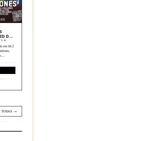
S
ED DE
 LA
a con $6,2
ditores,
os,…
Economía
 TODAS →