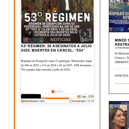
MINED
RESTRI
53º RÉGIMEN: 38 ASESINATOS A JULIO
VESTIM
2026. MUERTES EN CÁRCEL: “554”
CIVICA
El Minister
Ciencia y T
Régimen de Excepción suma 53 prórrogas. Homicidios bajan
(MINEDUCYT
de 496 en 2022 a 114 en 2024 y 82 en 2025. SJH documenta
el Memorán
554 muertes bajo custodia a julio de 2026.
del…
04/08/2026
CORRUPCIÓN
3 ago. 2026
CULTURA
JUDICIAL
DEPORTES
25 jul. 2026
20 jul. 2026
19 jul. 2026
diariofuentes.com
Actualizado: 21:33
DERECHOS
30 jul. 2026