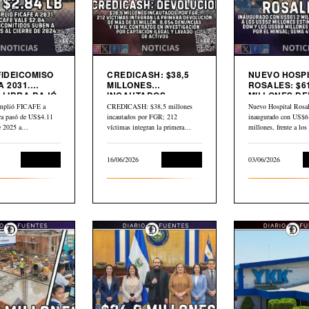
FIDEICOMISO
CREDICASH: $38,5
NUEVO HOSPI
A 2031.
MILLONES
ROSALES: $61
 LIBRA BAJÓ
INCAUTADOS.
MILLONES DE
INICIAN DEVOLUCIÓN
$80 MILLONE
mplió FICAFE a
CREDICASH: $38,5 millones
Nuevo Hospital Rosal
BID
bra pasó de US$4.11
incautados por FGR; 212
inaugurado con US$6
de 2025 a…
víctimas integran la primera
millones, frente a lo
devolución de más de…
millones estimados p
Economía
16/06/2026
Economía
03/06/2026