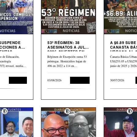
 SUSPENDE
53º RÉGIMEN: 38
A $6.89 SUBE
CCIONES A
ASESINATOS A JULIO
CANASTA BÁ
ENTAS
2026. MUERTES EN
URBANA AL 
S
CÁRCEL: “554”
PETRÓLEO G
io de Educación,
Régimen de Excepción suma 53
Canasta Básica Urban
CAE $43 DES
ecnología
prórrogas. Homicidios bajan de
US$253.05 a US$259.
ABRIL
) revocó, mediante
496 en 2022 a 114 en…
junio de 2025 y 202
dum N.° 10-2026
Educación
03/08/2026
Corrupción
30/07/2026