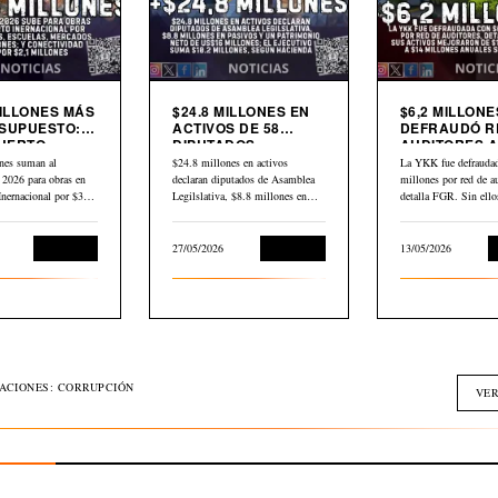
MILLONES MÁS
$24.8 MILLONES EN
$6,2 MILLONE
SUPUESTO:
ACTIVOS DE 58
DEFRAUDÓ R
UERTO
DIPUTADOS
AUDITORES A
CIONAL,
DECLARADOS EN
YKK
nes suman al
$24.8 millones en activos
La YKK fue defraudad
AS,
HACIENDA
 2026 para obras en
declaran diputados de Asamblea
millones por red de au
DOS Y
Inernacional por $30,2
Legilslativa, $8.8 millones en
detalla FGR. Sin ell
IVIDAD
scuelas,…
pasivos y un…
L
Economía
27/05/2026
Economía
13/05/2026
GACIONES: CORRUPCIÓN
VER