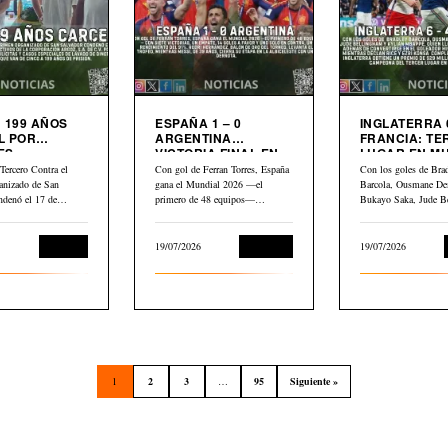
 199 AÑOS
ESPAÑA 1 – 0
INGLATERRA 6
L POR
ARGENTINA
FRANCIA: TERCER
ES
VICTORIA FINAL EN
LUGAR EN M
LIARIOS
MUNDIAL 2026
2026
Tercero Contra el
Con gol de Ferran Torres, España
Con los goles de Bra
anizado de San
gana el Mundial 2026 —el
Barcola, Ousmane De
ndenó el 17 de
primero de 48 equipos—…
Bukayo Saka, Jude B
Kylian Mbappé,…
Judicial
19/07/2026
Deportes
19/07/2026
1
2
3
…
95
Siguiente »