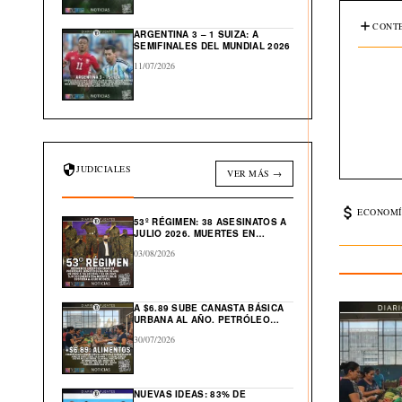
CONTE
ARGENTINA 3 – 1 SUIZA: A
SEMIFINALES DEL MUNDIAL 2026
11/07/2026
JUDICIALES
VER MÁS →
ECONOMÍ
53º RÉGIMEN: 38 ASESINATOS A
JULIO 2026. MUERTES EN
CÁRCEL: “554”
03/08/2026
A $6.89 SUBE CANASTA BÁSICA
URBANA AL AÑO. PETRÓLEO
GLOBAL CAE $43 DESDE ABRIL
30/07/2026
NUEVAS IDEAS: 83% DE