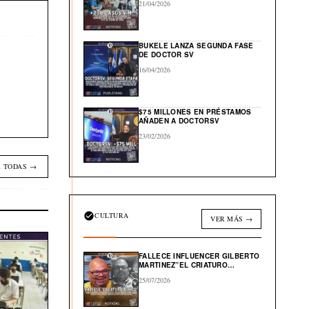
21/04/2026
BUKELE LANZA SEGUNDA FASE
DE DOCTOR SV
16/04/2026
$75 MILLONES EN PRÉSTAMOS
AÑADEN A DOCTORSV
23/02/2026
 TODAS →
CULTURA
VER MÁS →
FALLECE INFLUENCER GILBERTO
MARTINEZ”EL CRIATURO
TOXICO”
25/07/2026