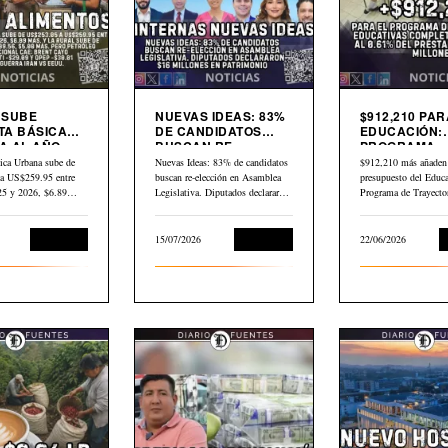
9 SUBE
NUEVAS IDEAS: 83%
$912,210 PAR
TA BÁSICA
DE CANDIDATOS
EDUCACIÓN:
 AL AÑO.
BUSCAN RE-
PROGRAMA
LEO GLOBAL
ELECCIÓN EN
TRAYECTORI
ica Urbana sube de
Nuevas Ideas: 83% de candidatos
$912,210 más añaden 
3 DESDE
ASAMBLEA
EDUCATIVAS
a US$259.95 entre
buscan re-elección en Asamblea
presupuesto del Educa
LEGISLATIVA
COMPLEJAS
025 y 2026, $6.89…
Legislativa. Diputados declararon
Programa de Trayecto
$16 millones en…
Educativas Completa
Economía
15/07/2026
Economía
22/06/2026