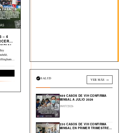
 – 4
UNDIAL
dley
mbélé,
ellingham y
Deportes
SALUD
VER MÁS →
489 CASOS DE VIH CONFIRMA
MINSAL A JULIO 2026
09/07/2026
230 CASOS DE VIH CONFIRMA
MINSAL EN PRIMER TRIMESTRE
DE 2026