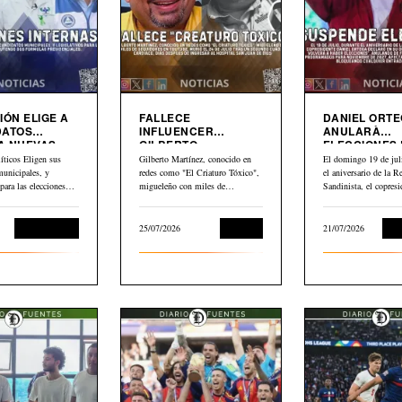
IÓN ELIGE A
FALLECE
DANIEL ORT
DATOS
INFLUENCER
ANULARÀ
A NUEVAS
GILBERTO
ELECCIONES
MARTINEZ”EL
NICARAGUA
íticos Eligen sus
Gilberto Martínez, conocido en
El domingo 19 de juli
CRIATURO TOXICO”
municipales, y
redes como "El Criaturo Tóxico",
el aniversario de la R
 para las elecciones
migueleño con miles de
Sandinista, el copresi
uyendo dos formulas…
seguidores en…
Daniel…
Sin categoría
25/07/2026
Cultura
21/07/2026
Int