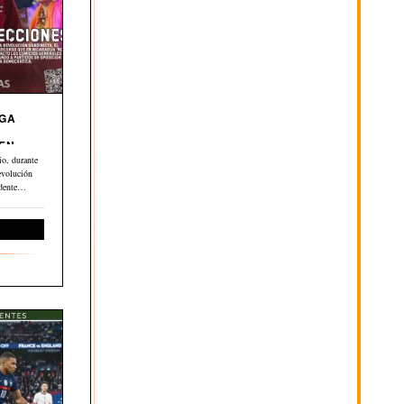
EGA
 EN
o, durante
evolución
dente
ernacional