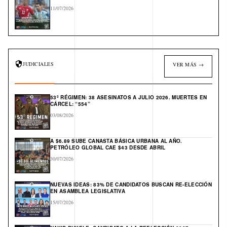
11/07/2026
JUDICIALES
VER MÁS →
53º RÉGIMEN: 38 ASESINATOS A JULIO 2026. MUERTES EN
CÁRCEL: “554”
03/08/2026
A $6.89 SUBE CANASTA BÁSICA URBANA AL AÑO.
PETRÓLEO GLOBAL CAE $43 DESDE ABRIL
30/07/2026
NUEVAS IDEAS: 83% DE CANDIDATOS BUSCAN RE-ELECCIÓN
EN ASAMBLEA LEGISLATIVA
15/07/2026