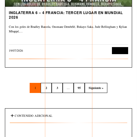
INGLATERRA 6 – 4 FRANCIA: TERCER LUGAR EN MUNDIAL
2026
Con los goles de Bradley Barcola, Ousmane Dembélé, Bukayo Saka, Jude Bellingham y Kylian
Mbappé,…
19/07/2026
Deportes
1
2
3
…
95
Siguiente »
CONTENIDO ADICIONAL