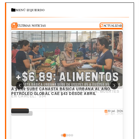
MENÚ IZQUIERDO
ÚLTIMAS NOTICIAS
ACTUALIZAR
A $6.89 SUBE CANASTA BÁSICA URBANA AL AÑO.
PETRÓLEO GLOBAL CAE $43 DESDE ABRIL
DERECHOS
30 jul. 2026
CORRUPCIÓN
CULTURA
JUDICIAL
DEPORTES
25 jul. 2026
20 jul. 2026
19 jul. 2026
3 ago. 2026