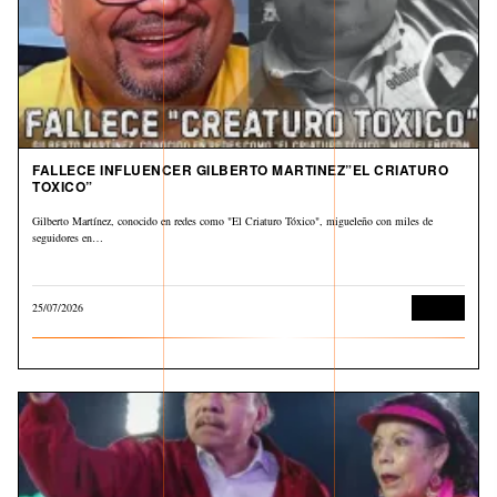
FALLECE INFLUENCER GILBERTO MARTINEZ”EL CRIATURO
TOXICO”
Gilberto Martínez, conocido en redes como "El Criaturo Tóxico", migueleño con miles de
seguidores en…
25/07/2026
Cultura