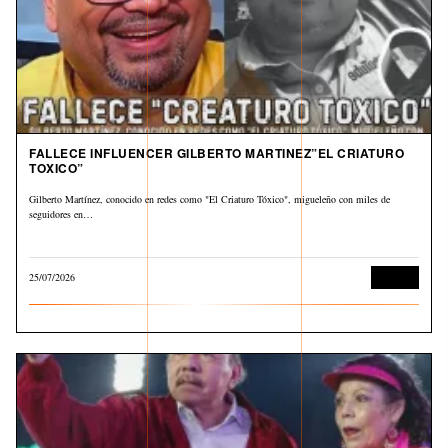
FALLECE INFLUENCER GILBERTO MARTINEZ”EL CRIATURO
TOXICO”
Gilberto Martínez, conocido en redes como "El Criaturo Tóxico", migueleño con miles de
seguidores en…
25/07/2026
Cultura