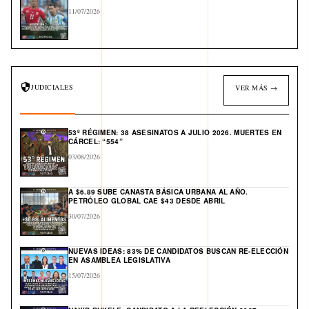
11/07/2026
JUDICIALES
VER MÁS →
53º RÉGIMEN: 38 ASESINATOS A JULIO 2026. MUERTES EN
CÁRCEL: “554”
03/08/2026
A $6.89 SUBE CANASTA BÁSICA URBANA AL AÑO.
PETRÓLEO GLOBAL CAE $43 DESDE ABRIL
30/07/2026
NUEVAS IDEAS: 83% DE CANDIDATOS BUSCAN RE-ELECCIÓN
EN ASAMBLEA LEGISLATIVA
15/07/2026