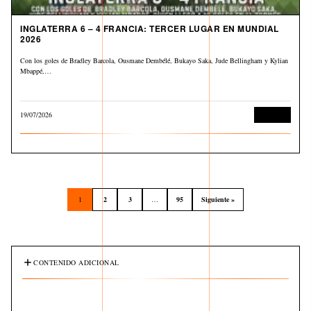
INGLATERRA 6 – 4 FRANCIA: TERCER LUGAR EN MUNDIAL
2026
Con los goles de Bradley Barcola, Ousmane Dembélé, Bukayo Saka, Jude Bellingham y Kylian
Mbappé,…
19/07/2026
Deportes
1
2
3
…
95
Siguiente »
CONTENIDO ADICIONAL