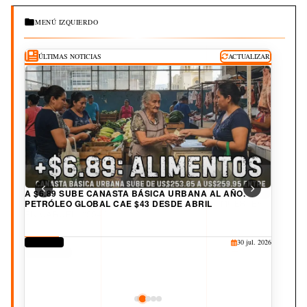
MENÚ IZQUIERDO
ÚLTIMAS NOTICIAS
ACTUALIZAR
A $6.89 SUBE CANASTA BÁSICA URBANA AL AÑO.
PETRÓLEO GLOBAL CAE $43 DESDE ABRIL
DERECHOS
30 jul. 2026
CORRUPCIÓN
CULTURA
JUDICIAL
DEPORTES
25 jul. 2026
20 jul. 2026
19 jul. 2026
3 ago. 2026